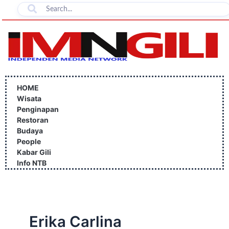
Lewati
ke
konten
HOME
Wisata
Penginapan
Restoran
Budaya
People
Kabar Gili
Info NTB
Erika Carlina