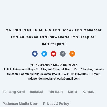
IMN
INDEPENDEN MEDIA
IMN Depok
IMN Makassar
IMN Sukabumi
IMN Purwakarta
IMN Hospital
IMN Properti
F
T
Y
T
I
a
w
o
i
n
c
i
u
k
s
e
t
t
t
t
b
t
u
o
a
PT INDEPENDEN MEDIA NETWORK
o
e
b
k
g
o
r
e
r
Jl. R.S. Fatmawati Raya No. 33A, Kel. Cilandak Barat, Kec. Cilandak, Jakarta
k
a
Selatan, Daerah Khusus Jakarta 12430 — WA: 08111678866 — Email:
m
independenmedianetwork@gmail.com
Tentang Kami
Redaksi
Info Iklan
Karier
Kontak
Pedoman Media Siber
Privacy & Policy