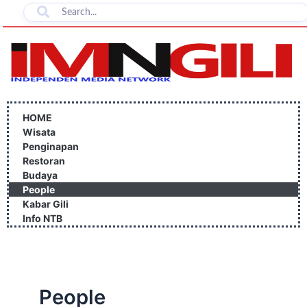
Lewati
ke
konten
HOME
Wisata
Penginapan
Restoran
Budaya
People
Kabar Gili
Info NTB
People