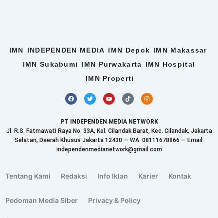
IMN
INDEPENDEN MEDIA
IMN Depok
IMN Makassar
IMN Sukabumi
IMN Purwakarta
IMN Hospital
IMN Properti
F
T
Y
T
I
a
w
o
i
n
c
i
u
k
s
e
t
t
t
t
b
t
u
o
a
PT INDEPENDEN MEDIA NETWORK
o
e
b
k
g
o
r
e
r
Jl. R.S. Fatmawati Raya No. 33A, Kel. Cilandak Barat, Kec. Cilandak, Jakarta
k
a
Selatan, Daerah Khusus Jakarta 12430 — WA: 08111678866 — Email:
m
independenmedianetwork@gmail.com
Tentang Kami
Redaksi
Info Iklan
Karier
Kontak
Pedoman Media Siber
Privacy & Policy