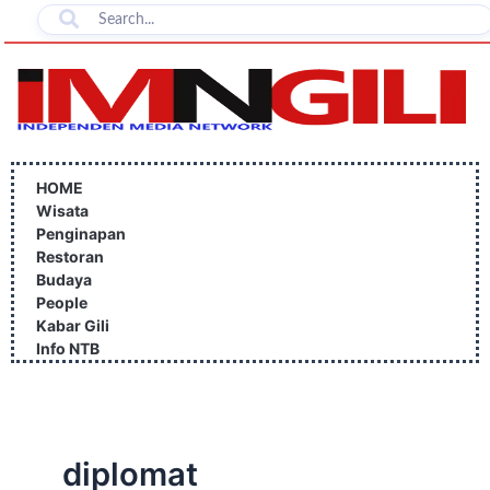
Lewati
ke
konten
HOME
Wisata
Penginapan
Restoran
Budaya
People
Kabar Gili
Info NTB
diplomat