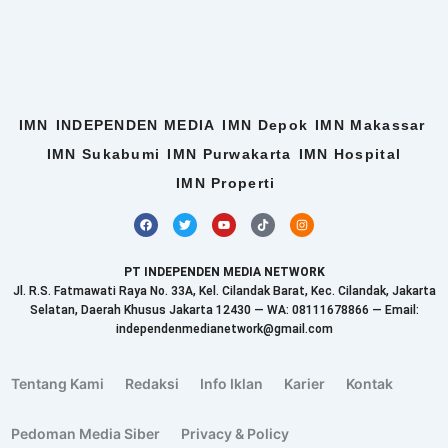
IMN
INDEPENDEN MEDIA
IMN Depok
IMN Makassar
IMN Sukabumi
IMN Purwakarta
IMN Hospital
IMN Properti
F
T
Y
T
I
a
w
o
i
n
c
i
u
k
s
e
t
t
t
t
b
t
u
o
a
PT INDEPENDEN MEDIA NETWORK
o
e
b
k
g
o
r
e
r
Jl. R.S. Fatmawati Raya No. 33A, Kel. Cilandak Barat, Kec. Cilandak, Jakarta
k
a
Selatan, Daerah Khusus Jakarta 12430 — WA: 08111678866 — Email:
m
independenmedianetwork@gmail.com
Tentang Kami
Redaksi
Info Iklan
Karier
Kontak
Pedoman Media Siber
Privacy & Policy